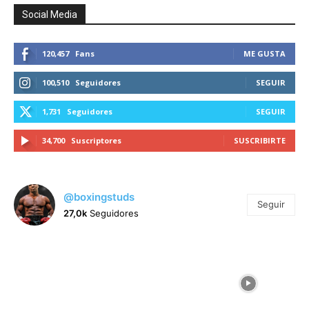
Social Media
120,457
Fans
ME GUSTA
100,510
Seguidores
SEGUIR
1,731
Seguidores
SEGUIR
34,700
Suscriptores
SUSCRIBIRTE
@boxingstuds
Seguir
27,0k
Seguidores