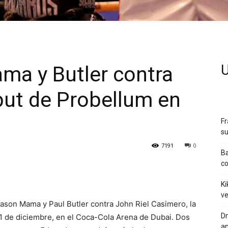
ma y Butler contra
U
but de Probellum en
Fr
su
7191
0
Ba
c
Ki
ve
son Mama y Paul Butler contra John Riel Casimero, la
Dm
1 de diciembre, en el Coca-Cola Arena de Dubai. Dos
an