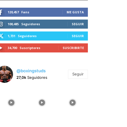
120,457
Fans
ME GUSTA
100,485
Seguidores
SEGUIR
1,731
Seguidores
SEGUIR
34,700
Suscriptores
SUSCRIBIRTE
@boxingstuds
Seguir
27,0k
Seguidores