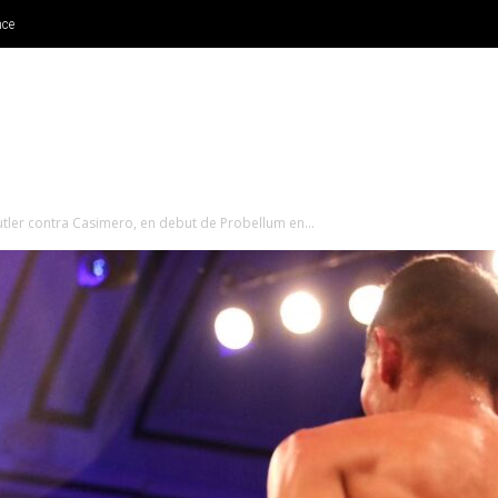
nce
NOTICIAS RECIENTES
ARTICULOS DE OPINIÓN
CLÁSICOS
ler contra Casimero, en debut de Probellum en...