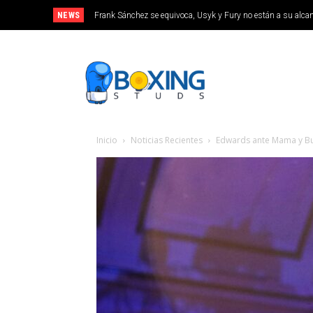
NEWS
Frank Sánchez se equivoca, Usyk y Fury no están a su alca
INICIO
Inicio
Noticias Recientes
Edwards ante Mama y But