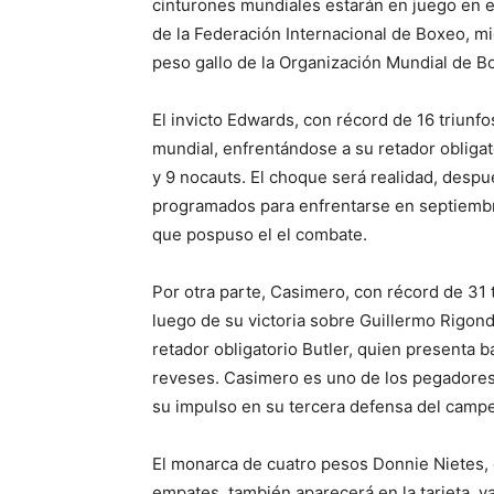
cinturones mundiales estarán en juego en 
de la Federación Internacional de Boxeo, m
peso gallo de la Organización Mundial de B
El invicto Edwards, con récord de 16 triunfo
mundial, enfrentándose a su retador obliga
y 9 nocauts. El choque será realidad, desp
programados para enfrentarse en septiembr
que pospuso el el combate.
Por otra parte, Casimero, con récord de 31 
luego de su victoria sobre Guillermo Rigon
retador obligatorio Butler, quien presenta b
reveses. Casimero es uno de los pegadores
su impulso en su tercera defensa del camp
El monarca de cuatro pesos Donnie Nietes, c
empates, también aparecerá en la tarjeta, 