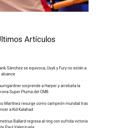
ltimos Artículos
ank Sánchez se equivoca, Usyk y Fury no están a
 alcance
umgardner sorprende a Harper y arrebata la
orona Super Pluma del CMB
ko Martínez resurge como campeón mundial tras
ncer a Kid Kalahad
etrius Ballard regresa al ring con sufrida victoria
te Paul Valenzuela