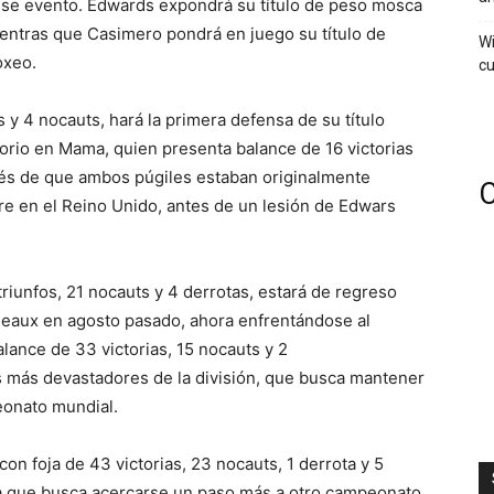
ese evento. Edwards expondrá su título de peso mosca
ientras que Casimero pondrá en juego su título de
Wi
oxeo.
cu
s y 4 nocauts, hará la primera defensa de su título
torio en Mama, quien presenta balance de 16 victorias
ués de que ambos púgiles estaban originalmente
C
e en el Reino Unido, antes de un lesión de Edwars
triunfos, 21 nocauts y 4 derrotas, estará de regreso
deaux en agosto pasado, ahora enfrentándose al
alance de 33 victorias, 15 nocauts y 2
 más devastadores de la división, que busca mantener
eonato mundial.
on foja de 43 victorias, 23 nocauts, 1 derrota y 5
ya que busca acercarse un paso más a otro campeonato,